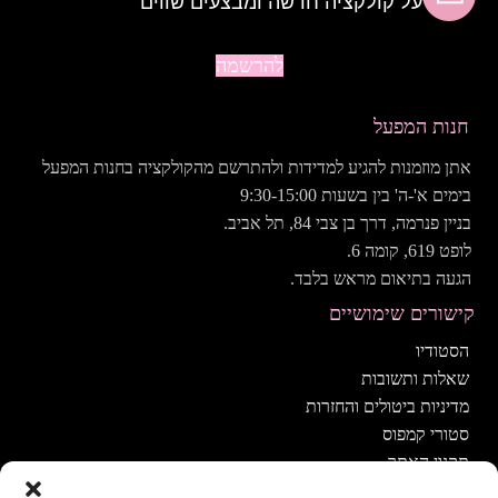
על קולקציה חדשה ומבצעים שווים
להרשמה
חנות המפעל
אתן מוזמנות להגיע למדידות ולהתרשם מהקולקציה בחנות המפעל
בימים א'-ה' בין בשעות 9:30-15:00
בניין פנרמה, דרך בן צבי 84, תל אביב.
לופט 619, קומה 6.
הגעה בתיאום מראש בלבד.
קישורים שימושיים
הסטודיו
שאלות ותשובות
מדיניות ביטולים והחזרות
סטורי קמפוס
תקנון האתר
הצהרת נגישות