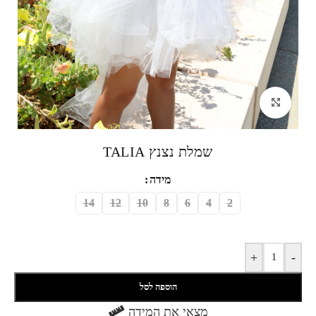
לחצי להגדלה
שמלת נצנץ TALIA
מידה
14
12
10
8
6
4
2
+
-
הוספה לסל
מצאי את המידה