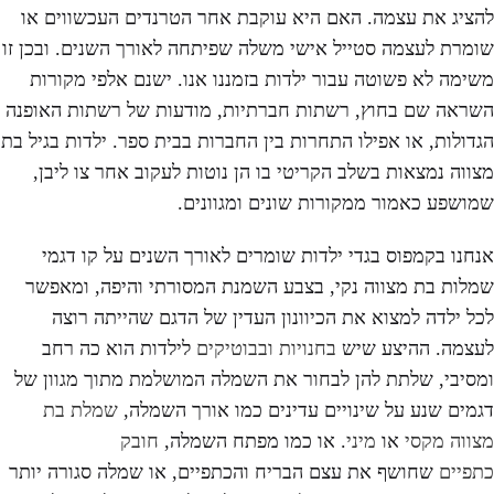
להציג את עצמה. האם היא עוקבת אחר הטרנדים העכשווים או
שומרת לעצמה סטייל אישי משלה שפיתחה לאורך השנים. ובכן זו
משימה לא פשוטה עבור ילדות בזמננו אנו. ישנם אלפי מקורות
השראה שם בחוץ, רשתות חברתיות, מודעות של רשתות האופנה
הגדולות, או אפילו התחרות בין החברות בבית ספר. ילדות בגיל בת
מצווה נמצאות בשלב הקריטי בו הן נוטות לעקוב אחר צו ליבן,
שמושפע כאמור ממקורות שונים ומגוונים.
אנחנו בקמפוס בגדי ילדות שומרים לאורך השנים על קו דגמי
שמלות בת מצווה נקי, בצבע השמנת המסורתי והיפה, ומאפשר
לכל ילדה למצוא את הכיוונון העדין של הדגם שהייתה רוצה
לעצמה. ההיצע שיש
בחנויות ובבוטיקים
לילדות הוא כה רחב
ומסיבי, שלתת להן לבחור את השמלה המושלמת מתוך מגוון של
דגמים שנע על שינויים עדינים כמו אורך השמלה,
שמלת בת
מצווה מקסי
או
מיני
. או כמו מפתח השמלה,
חובק
כתפיים
שחושף את עצם הבריח והכתפיים, או שמלה סגורה יותר