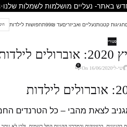
דש באתר- נעליים מושלמות לשמלות שלנו
✨
חגיגות קטנות
נעליים ואביזרים
עד 99₪
תחפושות לילדות
סטורי
לדות
0
שי-לי
On 16/06/2020
גניב לצאת מהבי – כל הטרנדים החמ
 בקניונים, בבוטיקים ובמרכזי הקניות החל רשמית, ולכן לא נותר