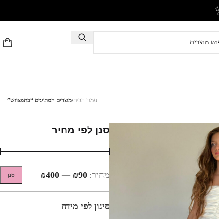
עמוד הבית
/
מוצרים המתויגים “בתמצווש”
סנן לפי מחיר
מחיר:
₪90
—
₪400
סנן
סינון לפי מידה