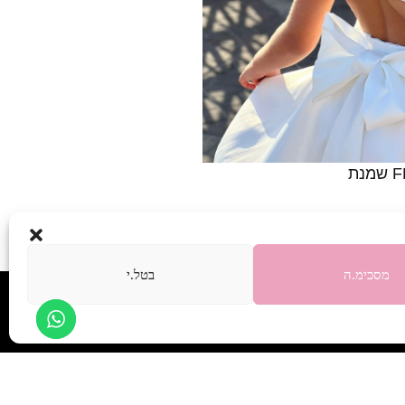
מסכימ.ה
בטל.י
הרשמה