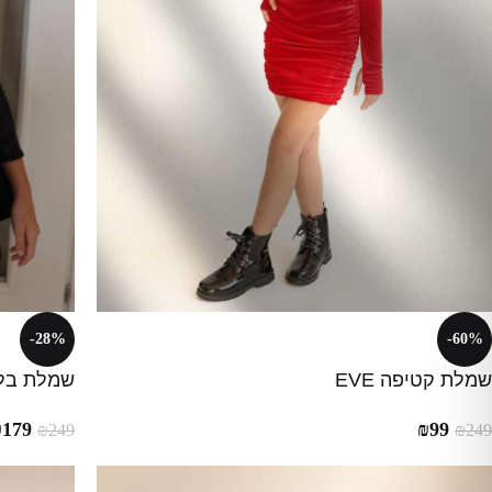
-28%
-60%
שמלת קטיפה EVE
שמלת בלון 
₪
179
₪
99
₪
249
₪
249