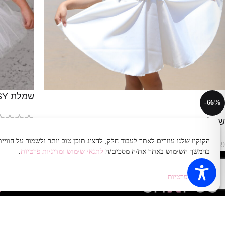
שמלת FANTASY
-66%
שמלת La Mare
₪
389
הקוקיז שלנו עוזרים לאתר לעבוד חלק, להציג תוכן טוב יותר ולשמור על חווי
₪
99
₪
289
בהמשך השימוש באתר את/ה מסכים/ה
לתנאי שימוש ומדיניות פרטיות
.
מדיניות פרטיות