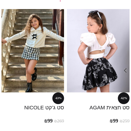
-63%
-62%
סט חצאית AGAM
סט ג’קט NICOLE
₪
99
₪
99
₪
269
₪
259