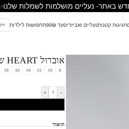
דש באתר- נעליים מושלמות לשמלות שלנו
✨
חגיגות קטנות
נעליים ואביזרים
עד 99₪
תחפושות לילדות
אוברול HEART שמנת
18
16
14
12
10
8
+
-
תיאור