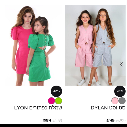
-62%
-67%
סט וסט DYLAN
שמלת כפתורים LYON
₪
99
₪
99
₪
259
₪
299