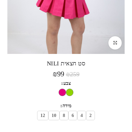
לחצי להגדלה
סט חצאית NILI
₪
99
₪
259
צבע
מידה
12
10
8
6
4
2