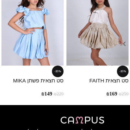
-35%
-35%
סט חצאית FAITH
סט חצאית פשתן MIKA
₪
149
₪
169
₪
229
₪
259