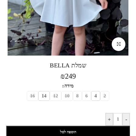
לחצי להגדלה
שמלת BELLA
₪
249
מידה
16
14
12
10
8
6
4
2
+
-
הוספה לסל