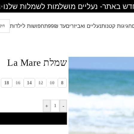
דש באתר- נעליים מושלמות לשמלות שלנו
✨
חגיגות קטנות
נעליים ואביזרים
עד 99₪
תחפושות לילדות
שמלת La Mare
18
16
14
12
10
8
+
-