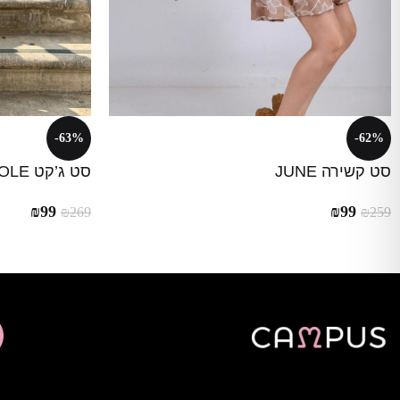
-63%
-62%
סט קשירה JUNE
סט ג’קט NICOLE
₪
99
₪
99
₪
269
₪
259