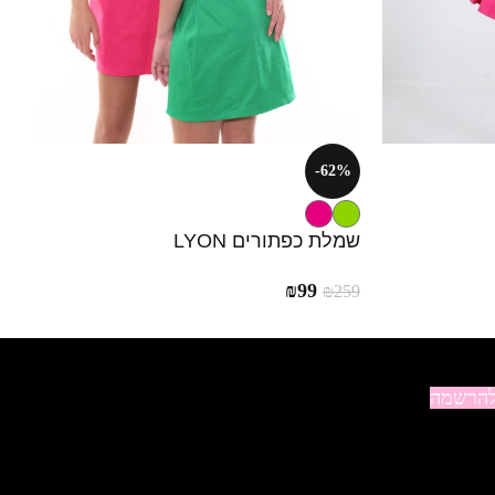
-62%
שמלת כפתורים LYON
₪
99
₪
259
הרשמה