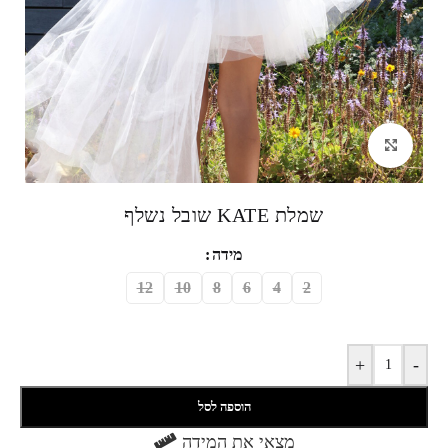
לחצי להגדלה
שמלת KATE שובל נשלף
מידה
12
10
8
6
4
2
+
-
הוספה לסל
מצאי את המידה