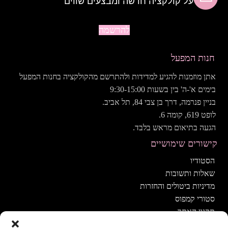
על קולקציה חדשה ומבצעים שווים
להרשמה
חנות המפעל
אתן מוזמנות להגיע למדידות ולהתרשם מהקולקציה בחנות המפעל
בימים א'-ה' בין בשעות 9:30-15:00
בניין פנרמה, דרך בן צבי 84, תל אביב.
לופט 619, קומה 6.
הגעה בתיאום מראש בלבד.
קישורים שימושיים
הסטודיו
שאלות ותשובות
מדיניות ביטולים והחזרות
סטורי קמפוס
תקנון האתר
הצהרת נגישות